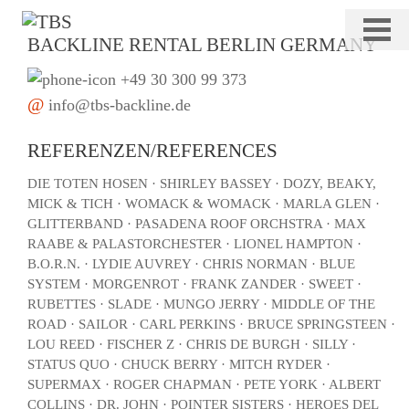
Navigation
Home
überspringen
Drums
Keys
Bass
BACKLINE RENTAL BERLIN GERMANY
Guitar
Percussion
Stage
+49 30 300 99 373
DJ/PA
Deko
@
info@tbs-backline.de
REFERENZEN/REFERENCES
DIE TOTEN HOSEN · SHIRLEY BASSEY · DOZY, BEAKY,
MICK & TICH · WOMACK & WOMACK · MARLA GLEN ·
GLITTERBAND · PASADENA ROOF ORCHSTRA · MAX
RAABE & PALASTORCHESTER · LIONEL HAMPTON ·
B.O.R.N. · LYDIE AUVREY · CHRIS NORMAN · BLUE
SYSTEM · MORGENROT · FRANK ZANDER · SWEET ·
RUBETTES · SLADE · MUNGO JERRY · MIDDLE OF THE
ROAD · SAILOR · CARL PERKINS · BRUCE SPRINGSTEEN ·
LOU REED · FISCHER Z · CHRIS DE BURGH · SILLY ·
STATUS QUO · CHUCK BERRY · MITCH RYDER ·
SUPERMAX · ROGER CHAPMAN · PETE YORK · ALBERT
COLLINS · DR. JOHN · POINTER SISTERS · HEROES DEL