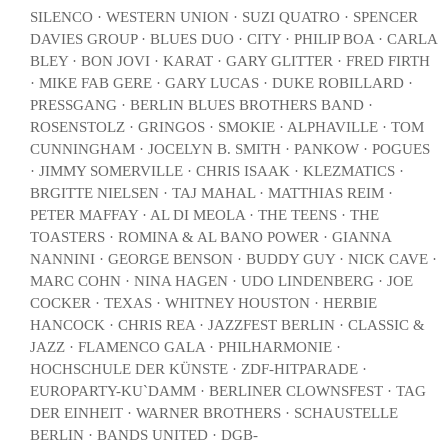
SILENCO · WESTERN UNION · SUZI QUATRO · SPENCER
DAVIES GROUP · BLUES DUO · CITY · PHILIP BOA · CARLA
BLEY · BON JOVI · KARAT · GARY GLITTER · FRED FIRTH
· MIKE FAB GERE · GARY LUCAS · DUKE ROBILLARD ·
PRESSGANG · BERLIN BLUES BROTHERS BAND ·
ROSENSTOLZ · GRINGOS · SMOKIE · ALPHAVILLE · TOM
CUNNINGHAM · JOCELYN B. SMITH · PANKOW · POGUES
· JIMMY SOMERVILLE · CHRIS ISAAK · KLEZMATICS ·
BRGITTE NIELSEN · TAJ MAHAL · MATTHIAS REIM ·
PETER MAFFAY · AL DI MEOLA · THE TEENS · THE
TOASTERS · ROMINA & AL BANO POWER · GIANNA
NANNINI · GEORGE BENSON · BUDDY GUY · NICK CAVE ·
MARC COHN · NINA HAGEN · UDO LINDENBERG · JOE
COCKER · TEXAS · WHITNEY HOUSTON · HERBIE
HANCOCK · CHRIS REA · JAZZFEST BERLIN · CLASSIC &
JAZZ · FLAMENCO GALA · PHILHARMONIE ·
HOCHSCHULE DER KÜNSTE · ZDF-HITPARADE ·
EUROPARTY-KU`DAMM · BERLINER CLOWNSFEST · TAG
DER EINHEIT · WARNER BROTHERS · SCHAUSTELLE
BERLIN · BANDS UNITED · DGB-